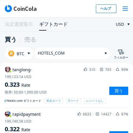
ヘルプ
法定通貨取引
ギフトカード
USD
買う
売る
HOTELS_COM
BTC
フィルター
tanglong-
310
793
99%
199,123.14
USD
0.323
Rate
買う
限界
:
50.00-1,000.00
USD
Hotels.com ギフトカード
実在カード
Eコード
レシートなし
rapidpayment
6833
14427
97%
199,740.58
USD
0.322
Rate