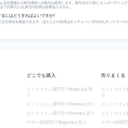
は,法定通貨から暗号通貨への取引を処理します。取引を行う前に,オンボーディングと
00 までの購入には,身元の証明は必要ありません。
認するにはどうすればよいですか?
ページで注文状況を確認できます。ほとんどの決済はオンチェーンで行われ,ネットワークに
どこでも購入
売りまくる
ビットコイン(BTC)でNigeriaを買
ビットコイン(B
う
る
ビットコイン(BTC)でGhanaを買う
ビットコイン(
ビットコイン(BTC)でKenyaを買う
ビットコイン(
テザー(USDT)でNigeriaを買う
テザー(USDT