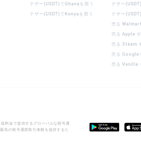
テザー(USDT)でGhanaを買う
テザー(USDT
テザー(USDT)でKenyaを買う
テザー(USDT
売る Walma
売る Apple
売る Steam
売る Google
売る Vanill
ビスを低料金で提供するグローバルな暗号通
に最高の暗号通貨取引体験を提供するた