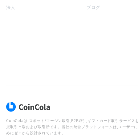
法人
ブログ
CoinColaは,スポット/マージン取引,P2P取引,ギフトカード取引サー
貨取引市場および取引所です。当社の統合プラットフォームは,ユーザー
めにゼロから設計されています。