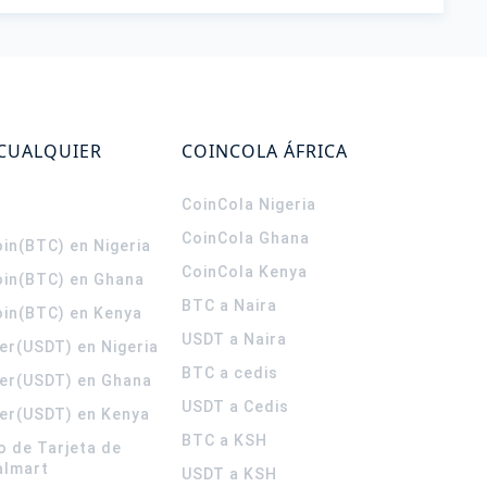
 CUALQUIER
COINCOLA ÁFRICA
CoinCola
Nigeria
CoinCola
Ghana
in(BTC) en Nigeria
CoinCola
Kenya
oin(BTC) en Ghana
BTC a Naira
oin(BTC) en Kenya
USDT a Naira
er(USDT) en Nigeria
BTC a cedis
er(USDT) en Ghana
USDT a Cedis
er(USDT) en Kenya
BTC a KSH
o de Tarjeta de
almart
USDT a KSH