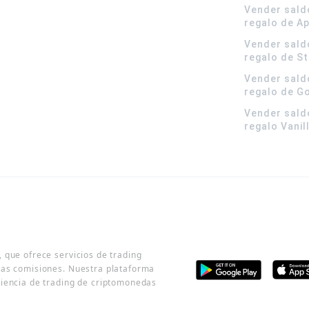
Vender sald
regalo de A
Vender sald
regalo de S
Vender sald
regalo de G
Vender sald
regalo Vanil
 que ofrece servicios de trading
jas comisiones. Nuestra plataforma
riencia de trading de criptomonedas