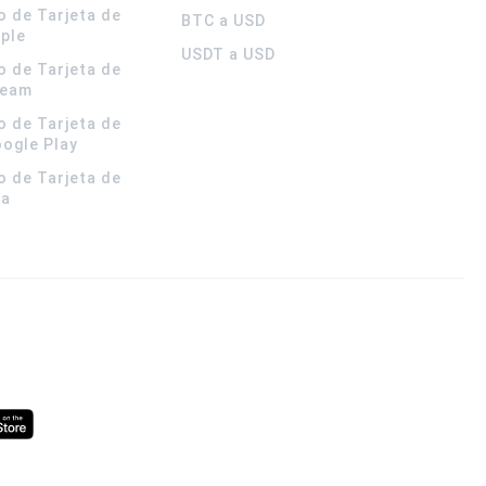
o de Tarjeta de
BTC a USD
pple
USDT a USD
o de Tarjeta de
team
o de Tarjeta de
oogle Play
o de Tarjeta de
la