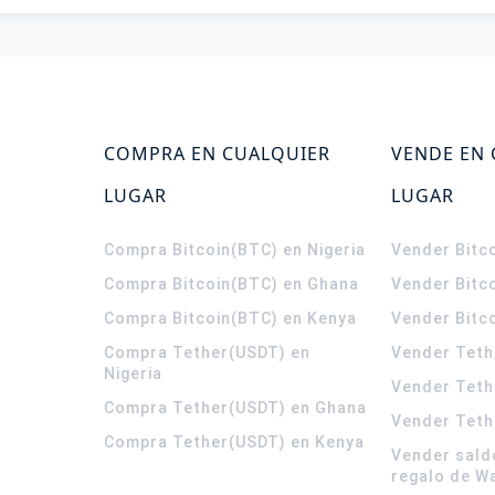
COMPRA EN CUALQUIER
VENDE EN
LUGAR
LUGAR
Compra Bitcoin(BTC) en Nigeria
Vender Bitco
Compra Bitcoin(BTC) en Ghana
Vender Bitc
Compra Bitcoin(BTC) en Kenya
Vender Bitc
Compra Tether(USDT) en
Vender Teth
Nigeria
Vender Teth
Compra Tether(USDT) en Ghana
Vender Teth
Compra Tether(USDT) en Kenya
Vender sald
regalo de W