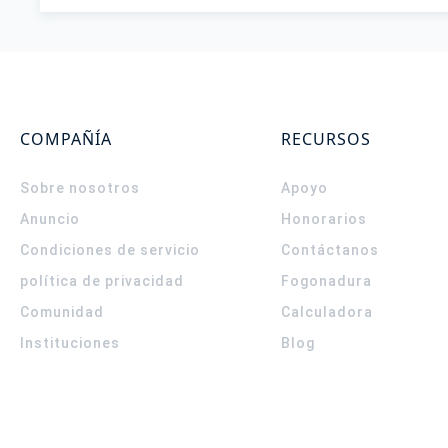
COMPAÑÍA
RECURSOS
Sobre nosotros
Apoyo
Anuncio
Honorarios
Condiciones de servicio
Contáctanos
política de privacidad
Fogonadura
Comunidad
Calculadora
Instituciones
Blog