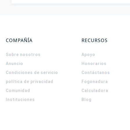
COMPAÑÍA
RECURSOS
Sobre nosotros
Apoyo
Anuncio
Honorarios
Condiciones de servicio
Contáctanos
política de privacidad
Fogonadura
Comunidad
Calculadora
Instituciones
Blog