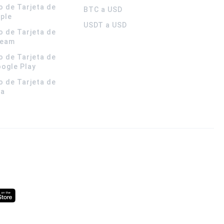
o de Tarjeta de
BTC a USD
pple
USDT a USD
o de Tarjeta de
team
o de Tarjeta de
oogle Play
o de Tarjeta de
la