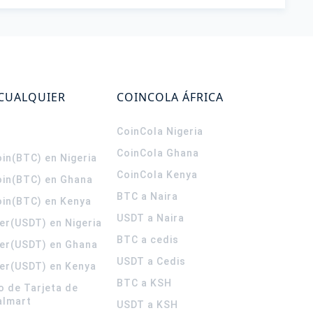
 CUALQUIER
COINCOLA ÁFRICA
CoinCola
Nigeria
CoinCola
Ghana
in(BTC) en Nigeria
CoinCola
Kenya
oin(BTC) en Ghana
BTC a Naira
oin(BTC) en Kenya
USDT a Naira
er(USDT) en Nigeria
BTC a cedis
er(USDT) en Ghana
USDT a Cedis
er(USDT) en Kenya
BTC a KSH
o de Tarjeta de
almart
USDT a KSH