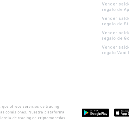
Vender sald
regalo de A
Vender sald
regalo de S
Vender sald
regalo de G
Vender sald
regalo Vanil
 que ofrece servicios de trading
jas comisiones. Nuestra plataforma
riencia de trading de criptomonedas