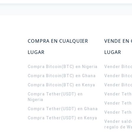
COMPRA EN CUALQUIER
VENDE EN
LUGAR
LUGAR
Compra Bitcoin(BTC) en Nigeria
Vender Bitco
Compra Bitcoin(BTC) en Ghana
Vender Bitc
Compra Bitcoin(BTC) en Kenya
Vender Bitc
Compra Tether(USDT) en
Vender Teth
Nigeria
Vender Teth
Compra Tether(USDT) en Ghana
Vender Teth
Compra Tether(USDT) en Kenya
Vender sald
regalo de W