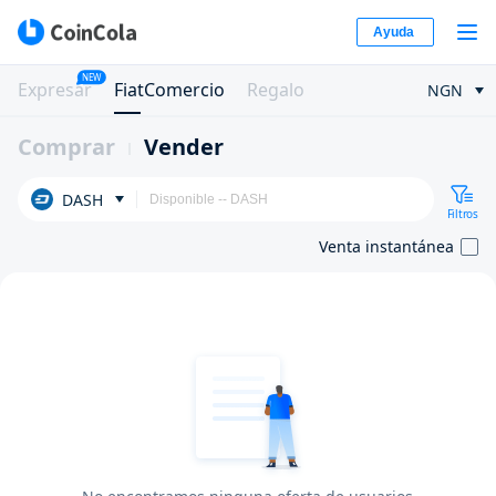
Ayuda
NEW
Expresar
FiatComercio
Regalo
NGN
Comprar
Vender
DASH
Filtros
Venta instantánea