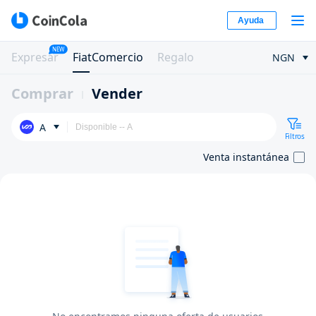
Ayuda
NEW
Expresar
FiatComercio
Regalo
NGN
Comprar
Vender
A
Filtros
Venta instantánea