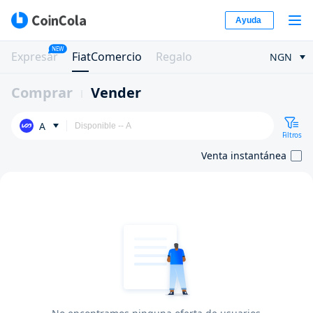
Ayuda
NEW
Expresar
FiatComercio
Regalo
NGN
Comprar
Vender
A
Filtros
Venta instantánea