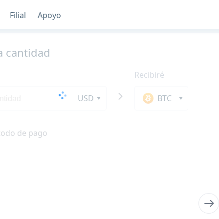
Filial
Apoyo
a cantidad
Recibiré
USD
BTC
todo de pago