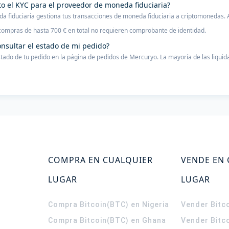
to el KYC para el proveedor de moneda fiduciaria?
a fiduciaria gestiona tus transacciones de moneda fiduciaria a criptomonedas. A
compras de hasta 700 € en total no requieren comprobante de identidad.
nsultar el estado de mi pedido?
stado de tu pedido en la página de pedidos de Mercuryo. La mayoría de las liqui
COMPRA EN CUALQUIER
VENDE EN
LUGAR
LUGAR
Compra Bitcoin(BTC) en Nigeria
Vender Bitco
Compra Bitcoin(BTC) en Ghana
Vender Bitc