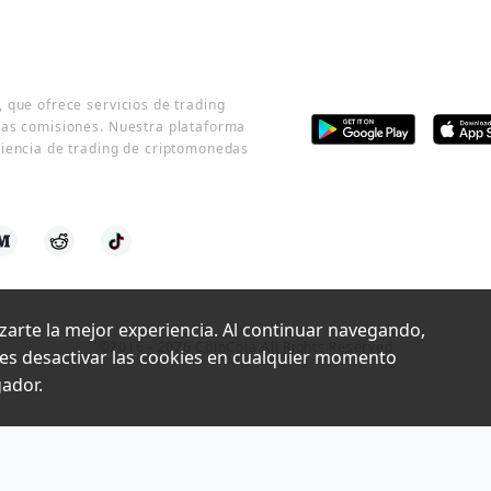
 que ofrece servicios de trading
jas comisiones. Nuestra plataforma
riencia de trading de criptomonedas
izarte la mejor experiencia. Al continuar navegando, 
©2016 -
2026
CoinCola All Rights Reserved
des desactivar las cookies en cualquier momento 
gador.