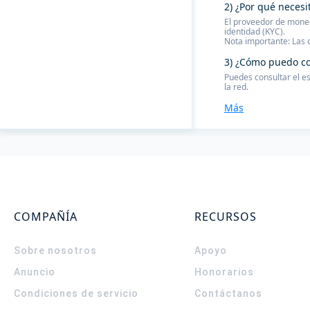
2) ¿Por qué necesi
El proveedor de moned
identidad (KYC).
Nota importante: Las 
3) ¿Cómo puedo co
Puedes consultar el e
la red.
Más
COMPAÑÍA
RECURSOS
Sobre nosotros
Apoyo
Anuncio
Honorarios
Condiciones de servicio
Contáctanos