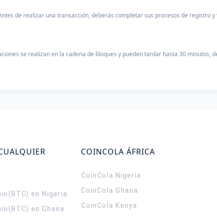
ntes de realizar una transacción, deberás completar sus procesos de registro y 
daciones se realizan en la cadena de bloques y pueden tardar hasta 30 minutos,
 CUALQUIER
COINCOLA ÁFRICA
CoinCola
Nigeria
CoinCola
Ghana
in(BTC) en Nigeria
CoinCola
Kenya
oin(BTC) en Ghana