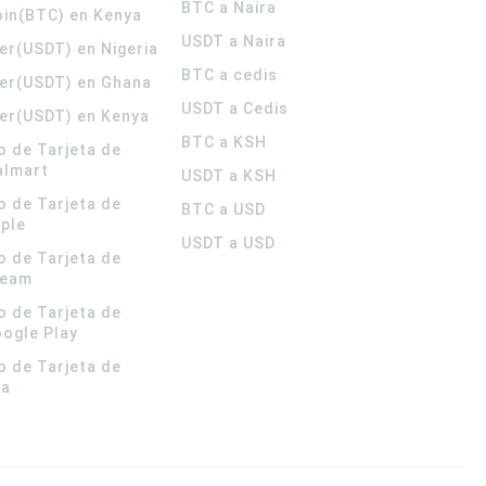
BTC a Naira
oin(BTC) en Kenya
USDT a Naira
er(USDT) en Nigeria
BTC a cedis
er(USDT) en Ghana
USDT a Cedis
er(USDT) en Kenya
BTC a KSH
o de Tarjeta de
almart
USDT a KSH
o de Tarjeta de
BTC a USD
pple
USDT a USD
o de Tarjeta de
team
o de Tarjeta de
oogle Play
o de Tarjeta de
la