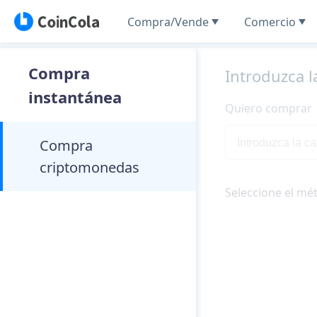
Compra/Vende
Comercio
Compra
Introduzca l
instantánea
Quiero comprar
Compra
criptomonedas
Seleccione el mé