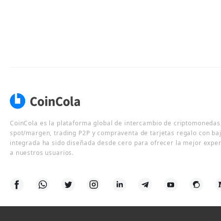
CoinCola es la plataforma global de intercambio de criptomonedas,
spot/margen, trading P2P y compraventa de tarjetas regalo con ba
integrada ha sido diseñada desde cero para ofrecer la mejor expe
a nuestros usuarios.