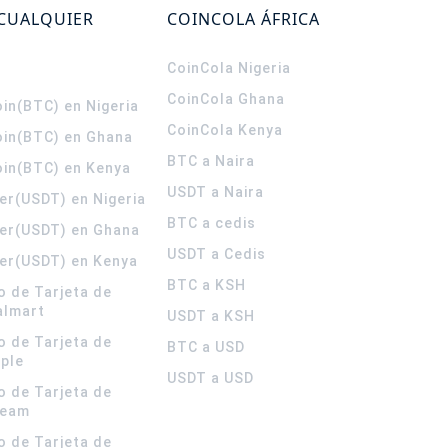
 CUALQUIER
COINCOLA ÁFRICA
CoinCola
Nigeria
CoinCola
Ghana
in(BTC) en Nigeria
CoinCola
Kenya
oin(BTC) en Ghana
BTC a Naira
oin(BTC) en Kenya
USDT a Naira
er(USDT) en Nigeria
BTC a cedis
er(USDT) en Ghana
USDT a Cedis
er(USDT) en Kenya
BTC a KSH
o de Tarjeta de
almart
USDT a KSH
o de Tarjeta de
BTC a USD
pple
USDT a USD
o de Tarjeta de
team
o de Tarjeta de