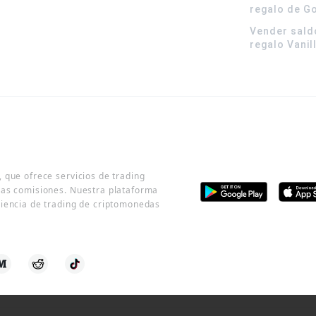
regalo de G
Vender sald
regalo Vanil
 que ofrece servicios de trading
jas comisiones. Nuestra plataforma
riencia de trading de criptomonedas