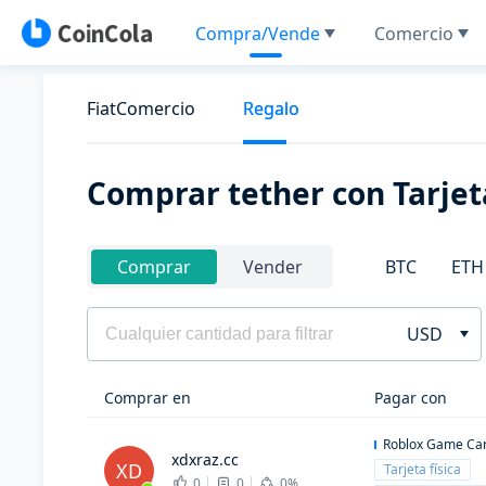
Compra/Vende
Comercio
FiatComercio
Regalo
Comprar tether con Tarjet
BTC
ETH
Comprar
Vender
USD
Comprar en
Pagar con
Roblox Game Ca
xdxraz.cc
XD
Tarjeta física
0
0
0%