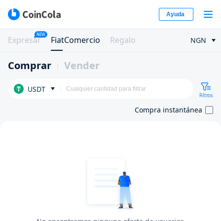
Ayuda
NEW
Expresar
FiatComercio
Regalo
NGN
Comprar
Vender
USDT
Filtros
Compra instantánea