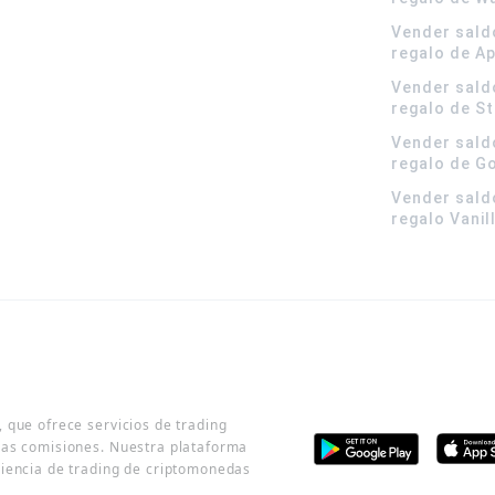
Vender sald
regalo de A
Vender sald
regalo de S
Vender sald
regalo de G
Vender sald
regalo Vanil
 que ofrece servicios de trading
jas comisiones. Nuestra plataforma
riencia de trading de criptomonedas