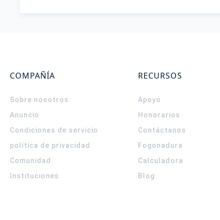
COMPAÑÍA
RECURSOS
Sobre nosotros
Apoyo
Anuncio
Honorarios
Condiciones de servicio
Contáctanos
política de privacidad
Fogonadura
Comunidad
Calculadora
Instituciones
Blog