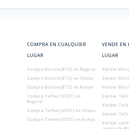
COMPRA EN CUALQUIER
VENDE EN
LUGAR
LUGAR
Compra Bitcoin(BTC) en Nigeria
Vender Bitco
Compra Bitcoin(BTC) en Ghana
Vender Bitc
Compra Bitcoin(BTC) en Kenya
Vender Bitc
Compra Tether(USDT) en
Vender Teth
Nigeria
Vender Teth
Compra Tether(USDT) en Ghana
Vender Teth
Compra Tether(USDT) en Kenya
Vender sald
regalo de W