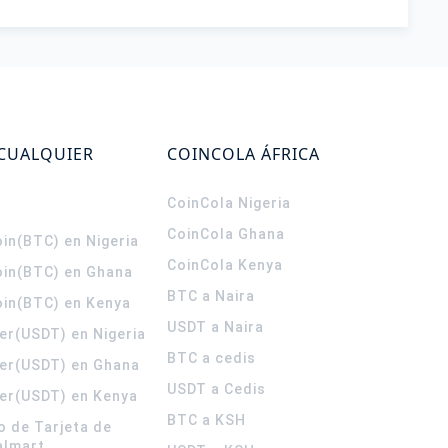
 CUALQUIER
COINCOLA ÁFRICA
CoinCola
Nigeria
CoinCola
Ghana
in(BTC) en Nigeria
CoinCola
Kenya
oin(BTC) en Ghana
BTC a Naira
oin(BTC) en Kenya
USDT a Naira
er(USDT) en Nigeria
BTC a cedis
er(USDT) en Ghana
USDT a Cedis
er(USDT) en Kenya
BTC a KSH
o de Tarjeta de
almart