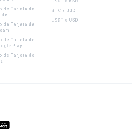
USDT a KSH
o de Tarjeta de
BTC a USD
pple
USDT a USD
o de Tarjeta de
team
o de Tarjeta de
oogle Play
o de Tarjeta de
la