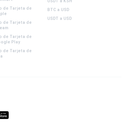
USDT a KSH
o de Tarjeta de
BTC a USD
pple
USDT a USD
o de Tarjeta de
team
o de Tarjeta de
oogle Play
o de Tarjeta de
la