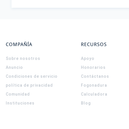
COMPAÑÍA
RECURSOS
Sobre nosotros
Apoyo
Anuncio
Honorarios
Condiciones de servicio
Contáctanos
política de privacidad
Fogonadura
Comunidad
Calculadora
Instituciones
Blog