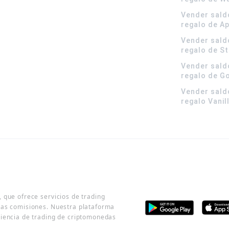
Vender sald
regalo de A
Vender sald
regalo de S
Vender sald
regalo de G
Vender sald
regalo Vanil
 que ofrece servicios de trading
jas comisiones. Nuestra plataforma
riencia de trading de criptomonedas