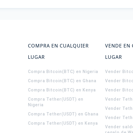
COMPRA EN CUALQUIER
VENDE EN
LUGAR
LUGAR
Compra Bitcoin(BTC) en Nigeria
Vender Bitco
Compra Bitcoin(BTC) en Ghana
Vender Bitc
Compra Bitcoin(BTC) en Kenya
Vender Bitc
Compra Tether(USDT) en
Vender Teth
Nigeria
Vender Teth
Compra Tether(USDT) en Ghana
Vender Teth
Compra Tether(USDT) en Kenya
Vender sald
regalo de W