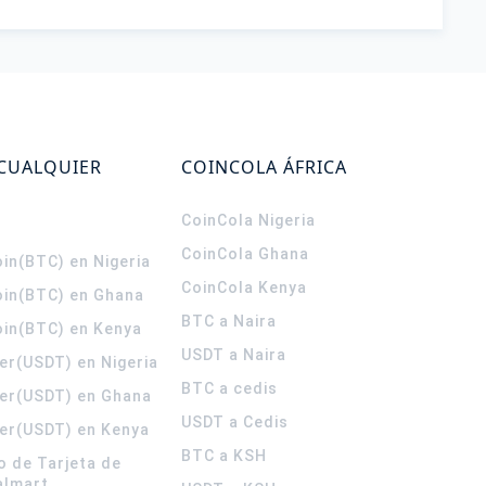
 CUALQUIER
COINCOLA ÁFRICA
CoinCola
Nigeria
CoinCola
Ghana
in(BTC) en Nigeria
CoinCola
Kenya
oin(BTC) en Ghana
BTC a Naira
oin(BTC) en Kenya
USDT a Naira
er(USDT) en Nigeria
BTC a cedis
er(USDT) en Ghana
USDT a Cedis
er(USDT) en Kenya
BTC a KSH
o de Tarjeta de
almart