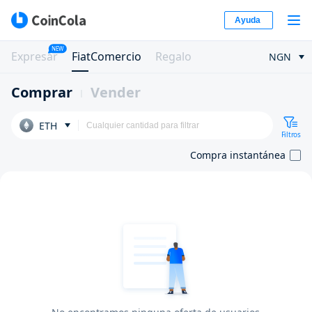
Ayuda
NEW
Expresar
FiatComercio
Regalo
NGN
Comprar
Vender
ETH
Filtros
Compra instantánea