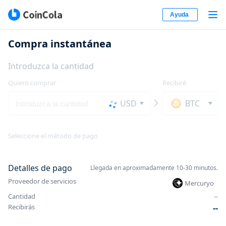
Ayuda
Compra instantánea
Introduzca la cantidad
Quiero comprar
Recibiré
USD
BTC
Seleccione el método de pago
Detalles de pago
Llegada en aproximadamente 10-30 minutos.
Proveedor de servicios
Mercuryo
Cantidad
-
-
Recibirás
-
-