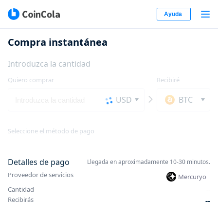
Ayuda
Compra instantánea
Introduzca la cantidad
Quiero comprar
Recibiré
USD
BTC
Seleccione el método de pago
Detalles de pago
Llegada en aproximadamente 10-30 minutos.
Proveedor de servicios
Mercuryo
Cantidad
-
-
Recibirás
-
-