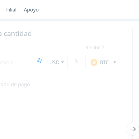
Filial
Apoyo
a cantidad
Recibiré
USD
BTC
todo de pago