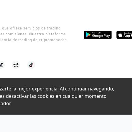
 que ofrece servicios de trading
jas comisiones. Nuestra plataforma
riencia de trading de criptomonedas
izarte la mejor experiencia. Al continuar navegando, 
©2016 -
2026
CoinCola All Rights Reserved
des desactivar las cookies en cualquier momento 
gador.