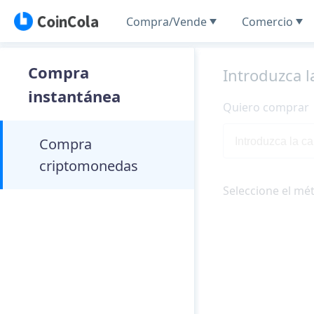
Compra/Vende
Comercio
Compra
Introduzca l
instantánea
Quiero comprar
Compra
criptomonedas
Seleccione el mé