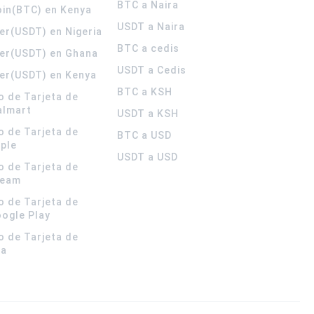
BTC a Naira
oin(BTC) en Kenya
USDT a Naira
er(USDT) en Nigeria
BTC a cedis
er(USDT) en Ghana
USDT a Cedis
er(USDT) en Kenya
BTC a KSH
o de Tarjeta de
almart
USDT a KSH
o de Tarjeta de
BTC a USD
pple
USDT a USD
o de Tarjeta de
team
o de Tarjeta de
oogle Play
o de Tarjeta de
la