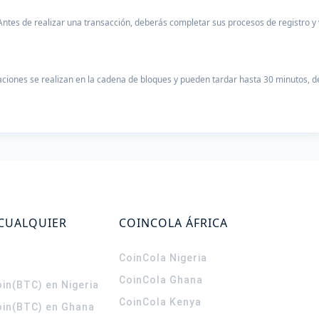
ntes de realizar una transacción, deberás completar sus procesos de registro y 
daciones se realizan en la cadena de bloques y pueden tardar hasta 30 minutos,
 CUALQUIER
COINCOLA ÁFRICA
CoinCola
Nigeria
CoinCola
Ghana
in(BTC) en Nigeria
CoinCola
Kenya
oin(BTC) en Ghana