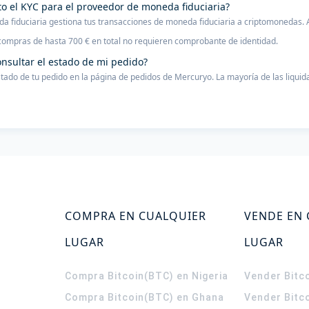
to el KYC para el proveedor de moneda fiduciaria?
a fiduciaria gestiona tus transacciones de moneda fiduciaria a criptomonedas. A
compras de hasta 700 € en total no requieren comprobante de identidad.
nsultar el estado de mi pedido?
stado de tu pedido en la página de pedidos de Mercuryo. La mayoría de las liqui
COMPRA EN CUALQUIER
VENDE EN
LUGAR
LUGAR
Compra Bitcoin(BTC) en Nigeria
Vender Bitco
Compra Bitcoin(BTC) en Ghana
Vender Bitc