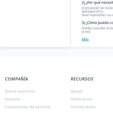
2) ¿Por qué necesi
El proveedor de moned
identidad (KYC).
Nota importante: Las 
3) ¿Cómo puedo co
Puedes consultar el e
la red.
Más
COMPAÑÍA
RECURSOS
Sobre nosotros
Apoyo
Anuncio
Honorarios
Condiciones de servicio
Contáctanos