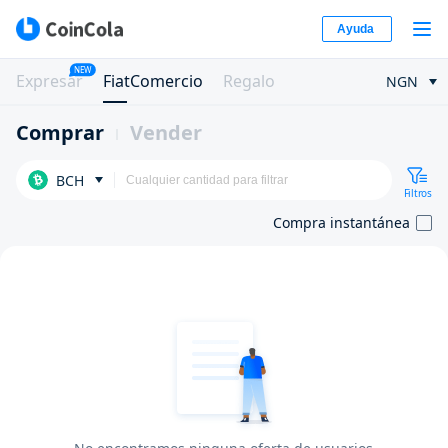
Ayuda
NEW
Expresar
FiatComercio
Regalo
NGN
Comprar
Vender
BCH
Filtros
Compra instantánea