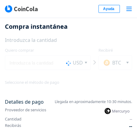
Ayuda
Compra instantánea
Introduzca la cantidad
Quiero comprar
Recibiré
USD
BTC
Seleccione el método de pago
Detalles de pago
Llegada en aproximadamente 10-30 minutos.
Proveedor de servicios
Mercuryo
Cantidad
-
-
Recibirás
-
-