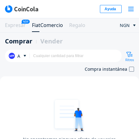
Ayuda
NEW
Expresar
FiatComercio
Regalo
NGN
Comprar
Vender
A
Filtros
Compra instantánea