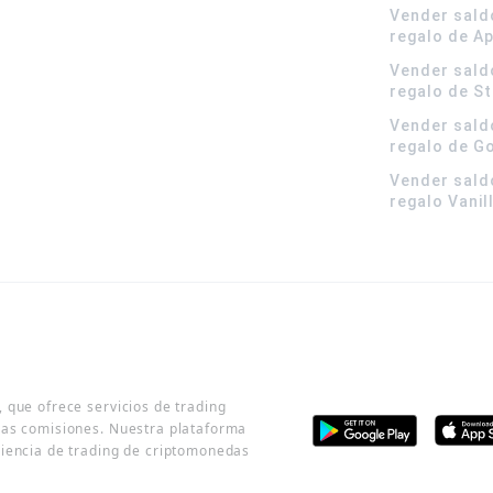
Vender sald
regalo de A
Vender sald
regalo de S
Vender sald
regalo de G
Vender sald
regalo Vanil
 que ofrece servicios de trading
jas comisiones. Nuestra plataforma
riencia de trading de criptomonedas