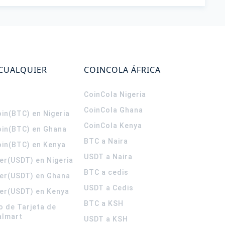
 CUALQUIER
COINCOLA ÁFRICA
CoinCola
Nigeria
CoinCola
Ghana
in(BTC) en Nigeria
CoinCola
Kenya
oin(BTC) en Ghana
BTC a Naira
oin(BTC) en Kenya
USDT a Naira
er(USDT) en Nigeria
BTC a cedis
er(USDT) en Ghana
USDT a Cedis
er(USDT) en Kenya
BTC a KSH
o de Tarjeta de
almart
USDT a KSH