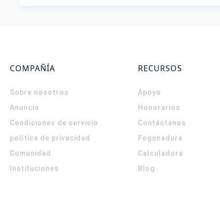
COMPAÑÍA
RECURSOS
Sobre nosotros
Apoyo
Anuncio
Honorarios
Condiciones de servicio
Contáctanos
política de privacidad
Fogonadura
Comunidad
Calculadora
Instituciones
Blog