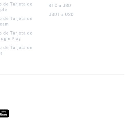
o de Tarjeta de
BTC a USD
pple
USDT a USD
o de Tarjeta de
team
o de Tarjeta de
oogle Play
o de Tarjeta de
la