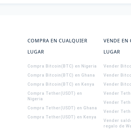
COMPRA EN CUALQUIER
VENDE EN
LUGAR
LUGAR
Compra Bitcoin(BTC) en Nigeria
Vender Bitco
Compra Bitcoin(BTC) en Ghana
Vender Bitc
Compra Bitcoin(BTC) en Kenya
Vender Bitc
Compra Tether(USDT) en
Vender Teth
Nigeria
Vender Teth
Compra Tether(USDT) en Ghana
Vender Teth
Compra Tether(USDT) en Kenya
Vender sald
regalo de W