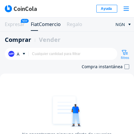
Ayuda
NEW
Expresar
FiatComercio
Regalo
NGN
Comprar
Vender
A
Filtros
Compra instantánea