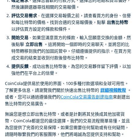
確定需求
- 選擇您喜歡的付款方式、選擇您的地點和貨幣偏好，
然後讓篩選器尋找相關的交易報價。
評估交易需求
- 在選擇交易報價之前，請查看買方的身份、信譽
和每比特幣的價格。找到合適的交易報價後，點擊
出售比特幣
以評估買方設定的條款和條件。
開始交易
- 如果您滿意買方的條款，輸入您願意交換的金額，然
後點擊
立即出售
。這將開始一個即時的交易聊天，並將您的比
特幣轉移到我們的加固託管中。仔細遵循提供的指示，在買方完
成交易的結束並收到付款後發布比特幣。
提供反饋
- 成功出售比特幣後，為您的交易夥伴留下評價，以加
強他們在平台上的信譽。
CoinCola提供易於使用的界面、100多種付款選項和全球可用性。
了解更多信息，請瀏覽我們關於快速出售比特幣的
詳細視頻教程
。
或者，您可以通過遵循我們的
CoinCola交易廣告創建指南
來創建出
售比特幣的交易廣告。
無論您是想立即出售比特幣，或者是計劃將其兌換成其他加密貨
幣，CoinCola都是您的最佳選擇。我們的交易流程簡單易懂，並且
為您提供了完善的交易保障。如果您需要任何幫助或有任何疑問，
請隨時聯繫我們的客服團隊，他們將竭誠為您提供支持和幫助。