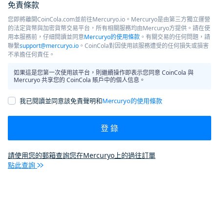
免責條款
您即將離開CoinCola.com並前往Mercuryo.io。Mercuryo是由第三方獨立運營
的法定貨幣與加密貨幣交易平台，所有相關服務均由Mercuryo方提供。請在使
用本服務前，仔細閱讀並同意
Mercuryo的使用條款
。有關交易的任何問題，請
聯繫
support@mercuryo.io
。CoinCola對因使用該服務遭受的任何損失或損害
不承擔任何責任。
如果這是您第一次使用該平台，則繼續操作即表示您同意 CoinCola 與
Mercuryo 共享您的 CoinCola 賬戶中的個人信息。
我已閱讀並同意該免責聲明和
Mercuryo的使用條款
登 錄
請使用您的郵箱查詢您在Mercuryo上的過往訂單
點此查詢