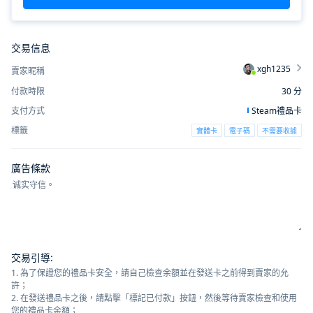
交易信息
xgh1235
賣家昵稱
付款時限
30
分
支付方式
Steam禮品卡
標籤
實體卡
電子碼
不需要收據
廣告條款
交易引導
:
1. 為了保證您的禮品卡安全，請自己檢查余額並在發送卡之前得到賣家的允
許；
2. 在發送禮品卡之後，請點擊「標記已付款」按鈕，然後等待賣家檢查和使用
您的禮品卡余額；