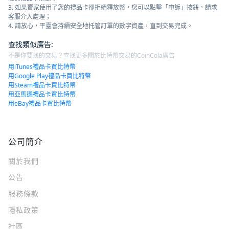
3. 如果賣家使用了您的禮品卡卻拒絕釋放幣，您可以點擊「申訴」按鈕，請求
客服介入處理；
4. 請放心，平臺會持續安全地托管訂單的數字資產，直到交易完成。
查找類似廣告
:
不是你要找的交易？查找更多關於比特幣交易的CoinCola廣告
用iTunes禮品卡買比特幣
用Google Play禮品卡買比特幣
用Steam禮品卡買比特幣
用亞馬遜禮品卡買比特幣
用eBay禮品卡買比特幣
公司簡介
關於我們
公告
服務條款
隱私政策
社區