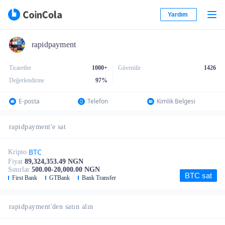
Yardım
rapidpayment
Ticaretler
1000+
Güvenilir
1426
Değerlendirme
97
%
E-posta
Telefon
Kimlik Belgesi
rapidpayment'e sat
BTC
Kripto
Fiyat
89,324,353.49 NGN
Sınırlar
500.00-20,000.00 NGN
BTC sat
First Bank
GTBank
Bank Transfer
rapidpayment'den satın alın