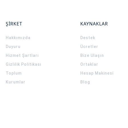
ŞİRKET
KAYNAKLAR
Hakkımızda
Destek
Duyuru
Ücretler
Hizmet Şartları
Bize Ulaşın
Gizlilik Politikası
Ortaklar
Toplum
Hesap Makinesi
Kurumlar
Blog