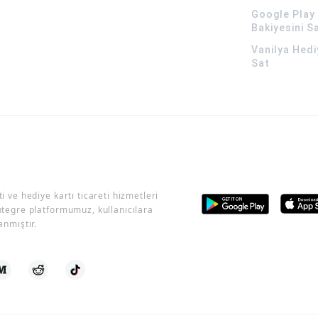
Google Play 
Bakiyesini S
Vanilya Hedi
Sat
i ve hediye kartı ticareti hizmetleri
ntegre platformumuz, kullanıcılara
anmıştır.