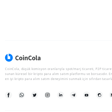
CoinCola, düşük komisyon oranlarıyla spot/marj ticareti, P2P ticaret
sunan küresel bir kripto para alım satım platformu ve borsasıdır. E
en iyi kripto para alım satım deneyimini sunmak için sıfırdan tasarl