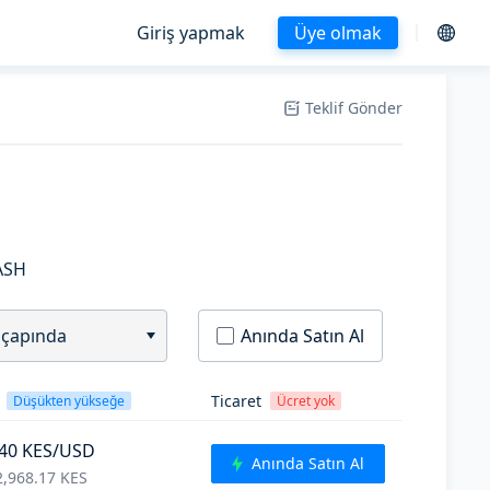
Giriş yapmak
Üye olmak
Teklif Gönder
ASH
 çapında
Anında Satın Al
Ticaret
Düşükten yükseğe
Ücret yok
40
KES
/USD
Anında Satın Al
2,968.17
KES