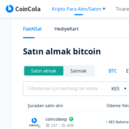
Kripto Para Alım/Satım
Ticare
FiatAlSat
HediyeKart
Satın almak bitcoin
BTC
E
Satın almak
Satmak
KES
Şuradan satın alın
Ödeme Yön
coincolavip
KES Balance
237
60%