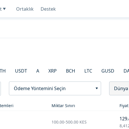
t
Ortaklık
Destek
TH
USDT
A
XRP
BCH
LTC
GUSD
D
Ödeme Yöntemini Seçin
Dünya
temleri
Miktar Sınırı
Fiyat
129.
100.00
-
500.00
KES
8,41