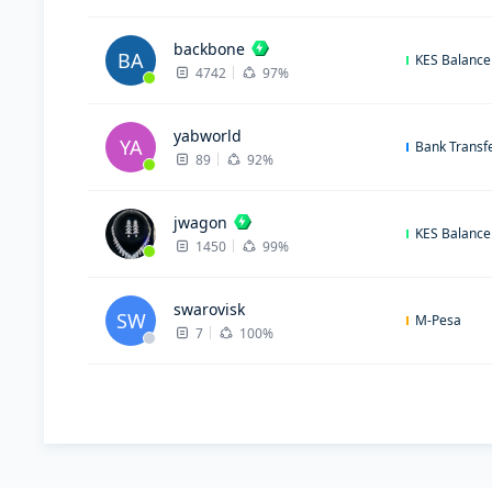
backbone
BA
KES Balance
4742
97%
yabworld
YA
Bank Transf
89
92%
jwagon
KES Balance
1450
99%
swarovisk
SW
M-Pesa
7
100%