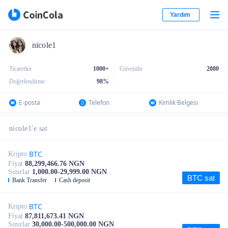
Yardım
nicole1
Ticaretler
1000+
Güvenilir
2080
Değerlendirme
98
%
E-posta
Telefon
Kimlik Belgesi
nicole1'e sat
BTC
Kripto
Fiyat
88,299,466.76 NGN
Sınırlar
1,000.00-29,999.00 NGN
BTC sat
Bank Transfer
Cash deposit
BTC
Kripto
Fiyat
87,811,673.41 NGN
Sınırlar
30,000.00-500,000.00 NGN