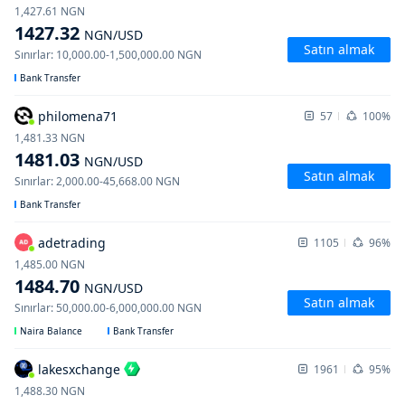
1,427.61
NGN
1427.32
NGN
/USD
Satın almak
Sınırlar
:
10,000.00
-
1,500,000.00
NGN
Bank Transfer
philomena71
57
100%
1,481.33
NGN
1481.03
NGN
/USD
Satın almak
Sınırlar
:
2,000.00
-
45,668.00
NGN
Bank Transfer
adetrading
1105
96%
1,485.00
NGN
1484.70
NGN
/USD
Satın almak
Sınırlar
:
50,000.00
-
6,000,000.00
NGN
Naira Balance
Bank Transfer
lakesxchange
1961
95%
1,488.30
NGN