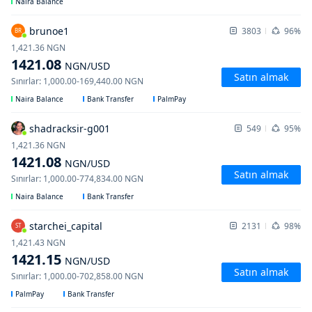
Naira Balance
brunoe1
3803
96%
BR
1,421.36
NGN
1421.08
NGN
/USD
Satın almak
Sınırlar
:
1,000.00
-
169,440.00
NGN
Naira Balance
Bank Transfer
PalmPay
shadracksir-g001
549
95%
1,421.36
NGN
1421.08
NGN
/USD
Satın almak
Sınırlar
:
1,000.00
-
774,834.00
NGN
Naira Balance
Bank Transfer
starchei_capital
2131
98%
ST
1,421.43
NGN
1421.15
NGN
/USD
Satın almak
Sınırlar
:
1,000.00
-
702,858.00
NGN
PalmPay
Bank Transfer