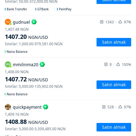
Sınırlar
:
50.00
-
372,000.00
NGN
Bank Transfer
GTBank
PalmPay
gudnuel
1343
97%
GU
1,407.48
NGN
1407.20
NGN
/USD
Satın almak
Sınırlar
:
1,000.00
-
979,581.00
NGN
Naira Balance
mmilinma20
8
100%
MM
1,408.00
NGN
1407.72
NGN
/USD
Satın almak
Sınırlar
:
5,000.00
-
135,902.00
NGN
Naira Balance
quickpayment
528
97%
1,409.16
NGN
1408.88
NGN
/USD
Satın almak
Sınırlar
:
5,000.00
-
5,509,485.00
NGN