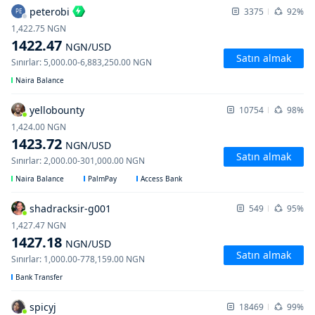
peterobi
3375
92%
PE
1,422.75
NGN
1422.47
NGN
/USD
Satın almak
Sınırlar
:
5,000.00
-
6,883,250.00
NGN
Naira Balance
yellobounty
10754
98%
1,424.00
NGN
1423.72
NGN
/USD
Satın almak
Sınırlar
:
2,000.00
-
301,000.00
NGN
Naira Balance
PalmPay
Access Bank
shadracksir-g001
549
95%
1,427.47
NGN
1427.18
NGN
/USD
Satın almak
Sınırlar
:
1,000.00
-
778,159.00
NGN
Bank Transfer
spicyj
18469
99%