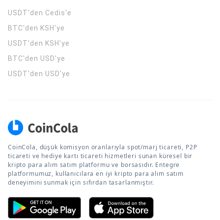
USDT'den Cedis'e
BTC'den KSH'ye
USDT'den KSH'ye
BTC'den USD'ye
USDT'den USD'ye
CoinCola, düşük komisyon oranlarıyla spot/marj ticareti, P2P
ticareti ve hediye kartı ticareti hizmetleri sunan küresel bir
kripto para alım satım platformu ve borsasıdır. Entegre
platformumuz, kullanıcılara en iyi kripto para alım satım
deneyimini sunmak için sıfırdan tasarlanmıştır.