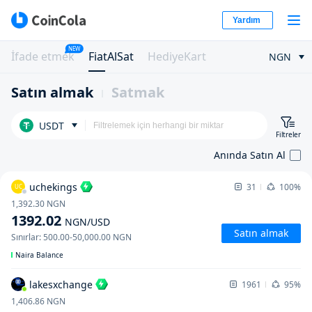
Yardım
NEW
İfade etmek
FiatAlSat
HediyeKart
NGN
Satın almak
Satmak
USDT
Filtreler
Anında Satın Al
uchekings
31
100%
UC
1,392.30
NGN
1392.02
NGN
/USD
Satın almak
Sınırlar
:
500.00
-
50,000.00
NGN
Naira Balance
lakesxchange
1961
95%
1,406.86
NGN