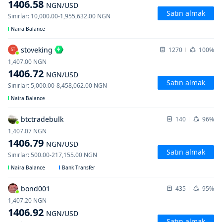
1406.58
NGN
/USD
Satın almak
Sınırlar
:
10,000.00
-
1,955,632.00
NGN
Naira Balance
stoveking
1270
100%
ST
1,407.00
NGN
1406.72
NGN
/USD
Satın almak
Sınırlar
:
5,000.00
-
8,458,062.00
NGN
Naira Balance
btctradebulk
140
96%
1,407.07
NGN
1406.79
NGN
/USD
Satın almak
Sınırlar
:
500.00
-
217,155.00
NGN
Naira Balance
Bank Transfer
bond001
435
95%
1,407.20
NGN
1406.92
NGN
/USD
Satın almak