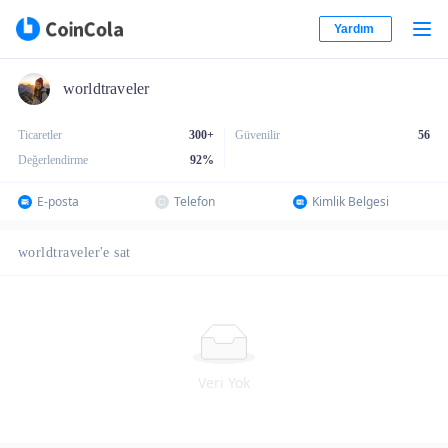
Yardım
worldtraveler
Ticaretler
300+
Güvenilir
56
Değerlendirme
92
%
E-posta
Telefon
Kimlik Belgesi
worldtraveler'e sat
Veri Yok