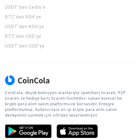
USDT'den Cedis'e
BTC'den KSH'ye
USDT'den KSH'ye
BTC'den USD'ye
USDT'den USD'ye
CoinCola, düşük komisyon oranlarıyla spot/marj ticareti, P2P
ticareti ve hediye kartı ticareti hizmetleri sunan küresel bir
kripto para alım satım platformu ve borsasıdır. Entegre
platformumuz, kullanıcılara en iyi kripto para alım satım
deneyimini sunmak için sıfırdan tasarlanmıştır.