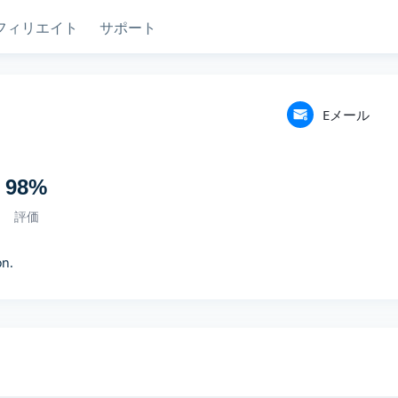
フィリエイト
サポート
Eメール
98
%
評価
on.