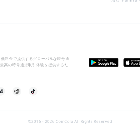
売る Vanill
ビスを低料金で提供するグローバルな暗号通
に最高の暗号通貨取引体験を提供するた
©2016 -
2026
CoinCola All Rights Reserved