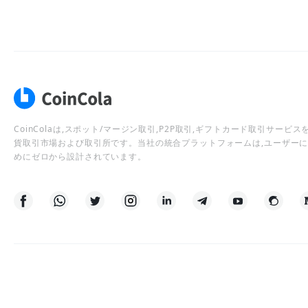
CoinColaは,スポット/マージン取引,P2P取引,ギフトカード取引サー
貨取引市場および取引所です。当社の統合プラットフォームは,ユーザー
めにゼロから設計されています。