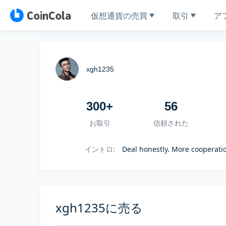
仮想通貨の売買
取引
ア
xgh1235
300+
56
お取引
信頼された
イントロ
:
Deal honestly. More cooperati
xgh1235に売る