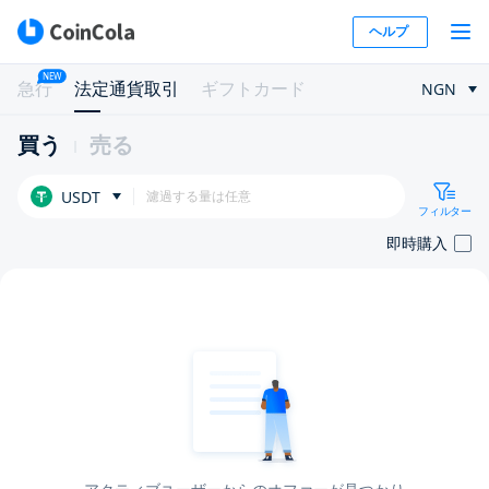
ヘルプ
NEW
急行
法定通貨取引
ギフトカード
NGN
買う
売る
USDT
フィルター
即時購入