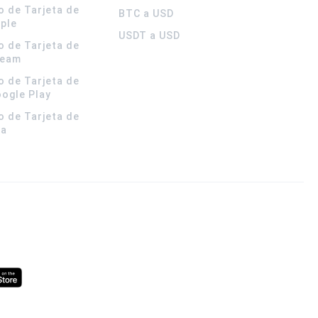
o de Tarjeta de
BTC a USD
pple
USDT a USD
o de Tarjeta de
team
o de Tarjeta de
oogle Play
o de Tarjeta de
la