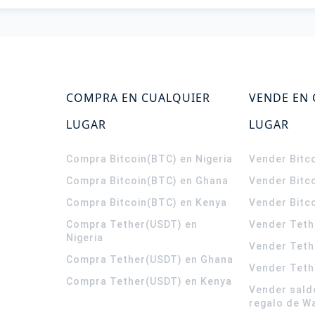
COMPRA EN CUALQUIER
VENDE EN
LUGAR
LUGAR
Compra Bitcoin(BTC) en Nigeria
Vender Bitco
Compra Bitcoin(BTC) en Ghana
Vender Bitc
Compra Bitcoin(BTC) en Kenya
Vender Bitc
Compra Tether(USDT) en
Vender Teth
Nigeria
Vender Teth
Compra Tether(USDT) en Ghana
Vender Teth
Compra Tether(USDT) en Kenya
Vender sald
regalo de W