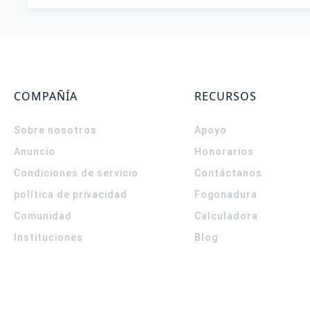
COMPAÑÍA
RECURSOS
Sobre nosotros
Apoyo
Anuncio
Honorarios
Condiciones de servicio
Contáctanos
política de privacidad
Fogonadura
Comunidad
Calculadora
Instituciones
Blog