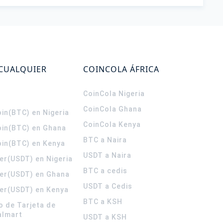
 CUALQUIER
COINCOLA ÁFRICA
CoinCola
Nigeria
CoinCola
Ghana
in(BTC) en Nigeria
CoinCola
Kenya
oin(BTC) en Ghana
BTC a Naira
oin(BTC) en Kenya
USDT a Naira
er(USDT) en Nigeria
BTC a cedis
er(USDT) en Ghana
USDT a Cedis
er(USDT) en Kenya
BTC a KSH
o de Tarjeta de
almart
USDT a KSH