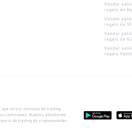
Vender sald
regalo de A
Vender sald
regalo de S
Vender sald
regalo de G
Vender sald
regalo Vanil
 que ofrece servicios de trading
jas comisiones. Nuestra plataforma
riencia de trading de criptomonedas