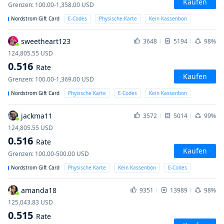
Kaufen
Grenzen
:
100.00-1,358.00
USD
Nordstrom Gift Card
E-Codes
Physische Karte
Kein Kassenbon
sweetheart123
3648
5194
98%
124,805.55
USD
0.516
Rate
Kaufen
Grenzen
:
100.00-1,369.00
USD
Nordstrom Gift Card
Physische Karte
E-Codes
Kein Kassenbon
jackma11
3572
5014
99%
124,805.55
USD
0.516
Rate
Kaufen
Grenzen
:
100.00-500.00
USD
Nordstrom Gift Card
Physische Karte
Kein Kassenbon
E-Codes
amanda18
9351
13989
98%
125,043.83
USD
0.515
Rate