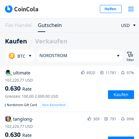
Helfen
Fiat-Handel
Gutschein
USD
Kaufen
Verkaufen
NORDSTROM
BTC
Filter
ultimate
6920
11781
97%
102,220.77
USD
0.630
Rate
Kaufen
Grenzen
:
100.00-2,000.00
USD
Nordstrom Gift Card
Kein Kassenbon
tanglong-
309
791
99%
102,220.77
USD
0.630
Rate