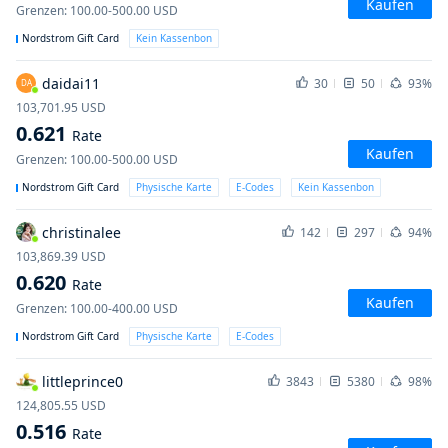
Kaufen
Grenzen
:
100.00-500.00
USD
Nordstrom Gift Card
Kein Kassenbon
daidai11
30
50
93%
DA
103,701.95
USD
0.621
Rate
Kaufen
Grenzen
:
100.00-500.00
USD
Nordstrom Gift Card
Physische Karte
E-Codes
Kein Kassenbon
christinalee
142
297
94%
103,869.39
USD
0.620
Rate
Kaufen
Grenzen
:
100.00-400.00
USD
Nordstrom Gift Card
Physische Karte
E-Codes
littleprince0
3843
5380
98%
124,805.55
USD
0.516
Rate