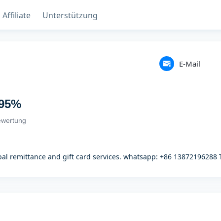
Affiliate
Unterstützung
E-Mail
95
%
ewertung
obal remittance and gift card services. whatsapp: +86 1387219628