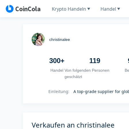
Krypto Handeln
Handel
christinalee
300+
119
Handel
Von folgenden Personen
B
geschätzt
Einleitung
:
A top-grade supplier for gl
Verkaufen an christinalee