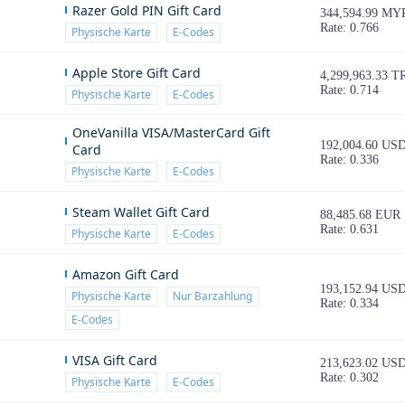
Razer Gold PIN Gift Card
344,594.99 MY
Rate: 0.766
Physische Karte
E-Codes
Apple Store Gift Card
4,299,963.33 T
Rate: 0.714
Physische Karte
E-Codes
OneVanilla VISA/MasterCard Gift
192,004.60 US
Card
Rate: 0.336
Physische Karte
E-Codes
Steam Wallet Gift Card
88,485.68 EUR
Rate: 0.631
Physische Karte
E-Codes
Amazon Gift Card
193,152.94 US
Physische Karte
Nur Barzahlung
Rate: 0.334
E-Codes
VISA Gift Card
213,623.02 US
Rate: 0.302
Physische Karte
E-Codes