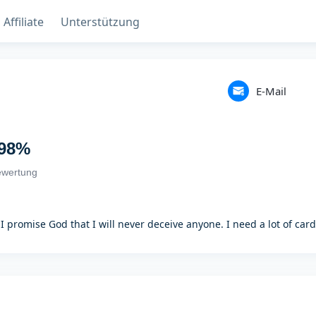
Affiliate
Unterstützung
E-Mail
98
%
ewertung
I promise God that I will never deceive anyone. I need a lot of c