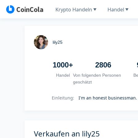
Krypto Handeln
Handel
lily25
1000+
2806
Handel
Von folgenden Personen
B
geschätzt
Einleitung
:
I'm an honest businessman. 
Verkaufen an lily25