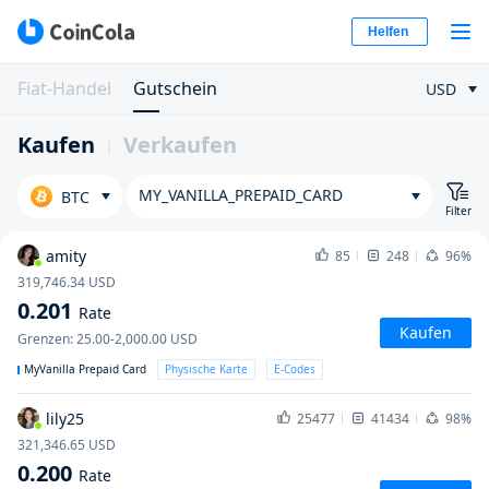
Helfen
Fiat-Handel
Gutschein
USD
Kaufen
Verkaufen
MY_VANILLA_PREPAID_CARD
BTC
Filter
amity
85
248
96%
319,746.34
USD
0.201
Rate
Kaufen
Grenzen
:
25.00-2,000.00
USD
MyVanilla Prepaid Card
Physische Karte
E-Codes
lily25
25477
41434
98%
321,346.65
USD
0.200
Rate