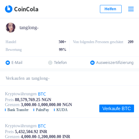
Helfen
tanglong-
Handel
500+
Von folgenden Personen geschätzt
209
Bewertung
99
%
E-Mail
Telefon
Ausweiszertifizierung
Verkaufen an tanglong-
BTC
Kryptowährungen
Preis
88,579,769.25 NGN
Grenzen
3,000.00-1,000,000.00 NGN
Verkaufe BTC
Bank Transfer
PalmPay
KUDA
BTC
Kryptowährungen
Preis
5,432,504.92 INR
Grenzen
4,000.00-1,200,000.00 INR