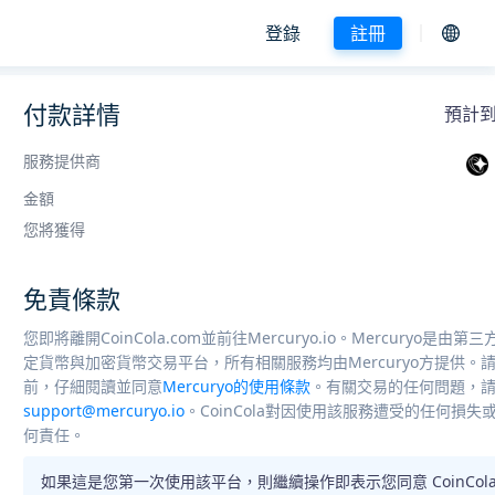
登錄
註冊
付款詳情
預計到賬
服務提供商
金額
您將獲得
免責條款
您即將離開CoinCola.com並前往Mercuryo.io。Mercuryo是由
定貨幣與加密貨幣交易平台，所有相關服務均由Mercuryo方提供。
前，仔細閱讀並同意
Mercuryo的使用條款
。有關交易的任何問題，
support@mercuryo.io
。CoinCola對因使用該服務遭受的任何損
何責任。
如果這是您第一次使用該平台，則繼續操作即表示您同意 CoinCola