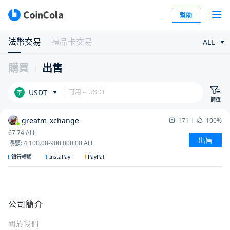
幫助
法幣交易
禮品卡交易
ALL
購買
出售
USDT
篩選
greatm_xchange
171
100%
67.74
ALL
出售
限額
:
4,100.00
-
900,000.00
ALL
InstaPay
PayPal
銀行轉賬
公司簡介
關於我們