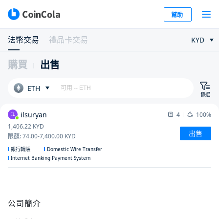
幫助
法幣交易
禮品卡交易
KYD
購買
出售
ETH
篩選
ilsuryan
4
100%
IL
1,406.22
KYD
出售
限額
:
74.00
-
7,400.00
KYD
Domestic Wire Transfer
銀行轉賬
Internet Banking Payment System
公司簡介