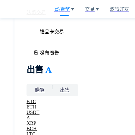
買/賣幣
交易
邀請好友
法幣交易
禮品卡交易
發布廣告
出售
A
購買
出售
BTC
ETH
USDT
A
XRP
BCH
LTC