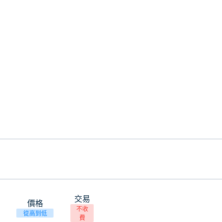
交易
價格
不收
從高到低
費