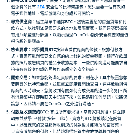
註冊CoinCola帳戶
：首先，創建並驗證您的帳戶。您將獲得一
個免費的具有
2FA
安全性的比特幣錢包。您只需要一個有效的
電子郵件地址、電話號碼和身份證即可開始。
尋找供應商
：從主菜單中選擇
BTC
。然後設置您的首選貨幣和付
款方式，以找到滿足您要求的本地和國際賣家。我們建議選擇所
有用戶類型進行篩選，以顯示經過CoinCola額外安全檢查的最值
得信賴的供應商。
檢查要求
：點擊
購買BTC
按鈕查看供應商的條款。根據付款方
式，賣家可能還需要來自您的線上錢包的資金截圖、銀行存款單
據的照片或您購買的禮品卡收據副本。一些供應商還可能要求自
拍持有有效身份證的照片作為額外的安全措施。
開始交易
：如果您能夠滿足賣家的要求，則在小工具中設置您想
要購買的比特幣金額，並單擊
立即購買
開始交易。這將啟動與供
應商的即時聊天，您將收到有關如何完成交易的進一步說明。所
有消息都將在即時聊天中記錄下來，如果遇到任何問題，它將保
護您，因此請不要在CoinCola之外進行溝通。
付款及收到您的BTC
: 完成所有要求後，當賣家同意後，請立即
轉賬並點擊“已付款”按鈕。此時，賣方的BTC將被鎖定在託管
中，以確保您的交易夥伴收到您的付款後才能釋放加密貨幣。一
旦賣家確認您的付款，比特幣將從託管中釋放並轉移到您的