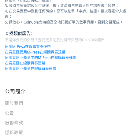
請點擊「標記已付款」按鈕；
3. 等待賣家確認收到付款後，數字資產將自動轉入您的場外賬戶錢包；
4. 在交易過程中遇到任何糾紛，您可以點擊「申訴」按鈕，請求客服介入處
理；
5. 請放心，CoinCola會持續安全地托管訂單的數字資產，直到交易完成。
查找類似廣告
:
不是你要找的交易？查找更多關於比特幣交易的CoinCola廣告
使用M-Pesa在線購買泰達幣
在肯尼亞使用M-Pesa在線購買泰達幣
使用肯尼亞先令中的M-Pesa在線購買泰達幣
在肯尼亞在線購買泰達幣
使用肯尼亞先令在線購買泰達幣
公司簡介
關於我們
公告
服務條款
隱私政策