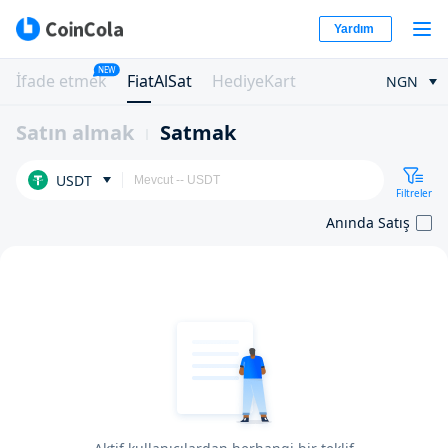
Yardım
NEW
İfade etmek
FiatAlSat
HediyeKart
NGN
Satın almak
Satmak
USDT
Filtreler
Anında Satış