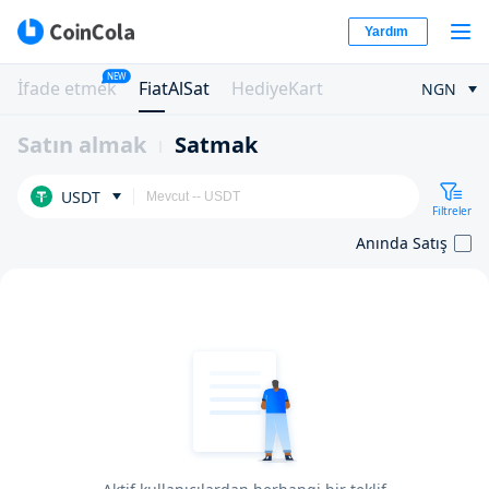
Yardım
NEW
İfade etmek
FiatAlSat
HediyeKart
NGN
Satın almak
Satmak
USDT
Filtreler
Anında Satış