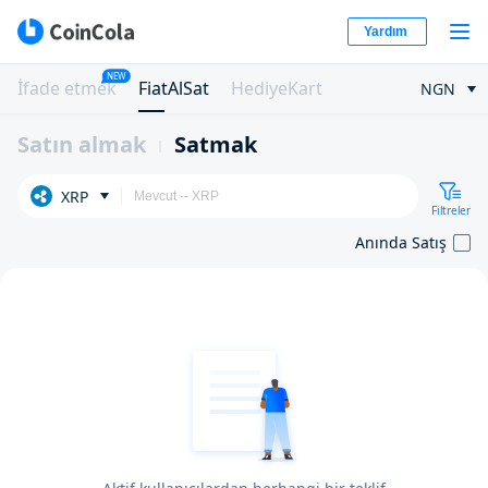
Yardım
NEW
İfade etmek
FiatAlSat
HediyeKart
NGN
Satın almak
Satmak
XRP
Filtreler
Anında Satış