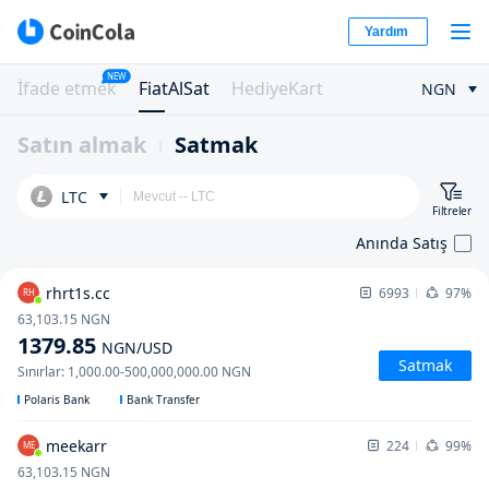
Yardım
NEW
İfade etmek
FiatAlSat
HediyeKart
NGN
Satın almak
Satmak
LTC
Filtreler
Anında Satış
rhrt1s.cc
6993
97%
RH
63,103.15
NGN
1379.85
NGN
/USD
Satmak
Sınırlar
:
1,000.00
-
500,000,000.00
NGN
Polaris Bank
Bank Transfer
meekarr
224
99%
ME
63,103.15
NGN