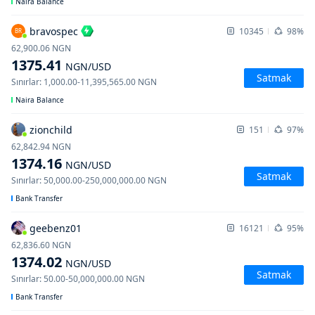
Naira Balance
bravospec
10345
98%
BR
62,900.06
NGN
1375.41
NGN
/USD
Satmak
Sınırlar
:
1,000.00
-
11,395,565.00
NGN
Naira Balance
zionchild
151
97%
62,842.94
NGN
1374.16
NGN
/USD
Satmak
Sınırlar
:
50,000.00
-
250,000,000.00
NGN
Bank Transfer
geebenz01
16121
95%
62,836.60
NGN
1374.02
NGN
/USD
Satmak
Sınırlar
:
50.00
-
50,000,000.00
NGN
Bank Transfer