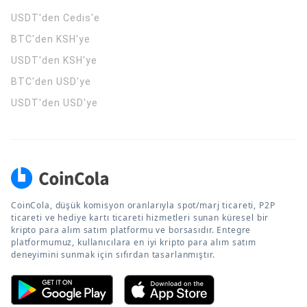
USDT'den Cedis'e
BTC'den KSH'ye
USDT'den KSH'ye
BTC'den USD'ye
USDT'den USD'ye
CoinCola, düşük komisyon oranlarıyla spot/marj ticareti, P2P
ticareti ve hediye kartı ticareti hizmetleri sunan küresel bir
kripto para alım satım platformu ve borsasıdır. Entegre
platformumuz, kullanıcılara en iyi kripto para alım satım
deneyimini sunmak için sıfırdan tasarlanmıştır.