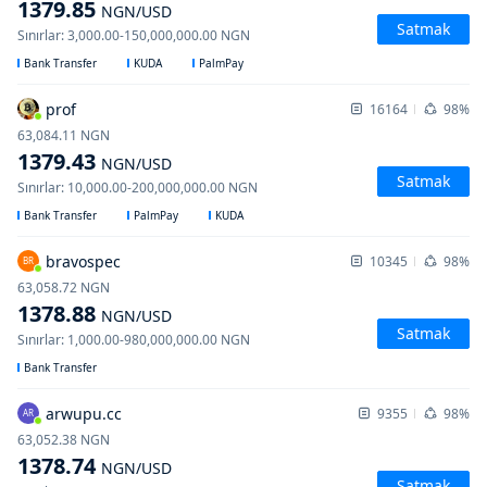
1379.85
NGN
/USD
Satmak
Sınırlar
:
3,000.00
-
150,000,000.00
NGN
Bank Transfer
KUDA
PalmPay
prof
16164
98%
63,084.11
NGN
1379.43
NGN
/USD
Satmak
Sınırlar
:
10,000.00
-
200,000,000.00
NGN
Bank Transfer
PalmPay
KUDA
bravospec
10345
98%
BR
63,058.72
NGN
1378.88
NGN
/USD
Satmak
Sınırlar
:
1,000.00
-
980,000,000.00
NGN
Bank Transfer
arwupu.cc
9355
98%
AR
63,052.38
NGN
1378.74
NGN
/USD
Satmak