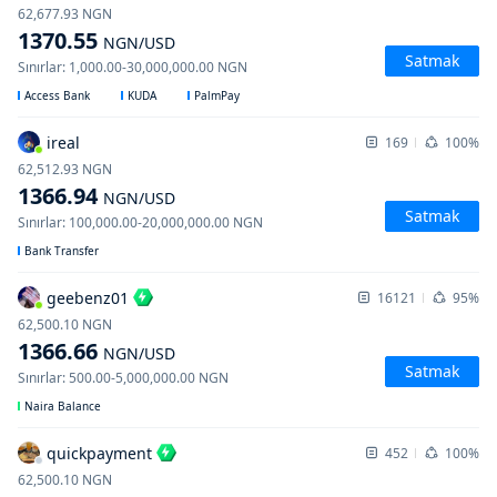
62,677.93
NGN
1370.55
NGN
/USD
Satmak
Sınırlar
:
1,000.00
-
30,000,000.00
NGN
Access Bank
KUDA
PalmPay
ireal
169
100%
62,512.93
NGN
1366.94
NGN
/USD
Satmak
Sınırlar
:
100,000.00
-
20,000,000.00
NGN
Bank Transfer
geebenz01
16121
95%
62,500.10
NGN
1366.66
NGN
/USD
Satmak
Sınırlar
:
500.00
-
5,000,000.00
NGN
Naira Balance
quickpayment
452
100%
62,500.10
NGN