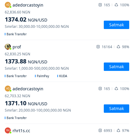
adedorcastoyin
165
100%
AD
62,836.60
NGN
1374.02
NGN
/USD
Satmak
Sınırlar
:
30,000.00
-
10,000,000.00
NGN
Bank Transfer
prof
16164
98%
62,830.25
NGN
1373.88
NGN
/USD
Satmak
Sınırlar
:
1,000.00
-
500,000,000.00
NGN
Bank Transfer
PalmPay
KUDA
adedorcastoyin
165
100%
AD
62,703.32
NGN
1371.10
NGN
/USD
Satmak
Sınırlar
:
20,000.00
-
100,000,000.00
NGN
Bank Transfer
rhrt1s.cc
6993
97%
RH