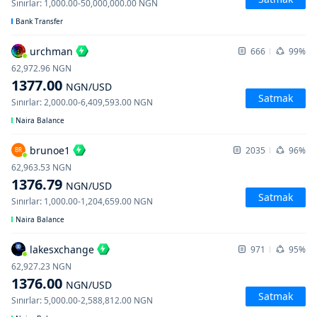
Sınırlar
:
1,000.00
-
50,000,000.00
NGN
Bank Transfer
urchman
666
99%
62,972.96
NGN
1377.00
NGN
/USD
Satmak
Sınırlar
:
2,000.00
-
6,409,593.00
NGN
Naira Balance
brunoe1
2035
96%
BR
62,963.53
NGN
1376.79
NGN
/USD
Satmak
Sınırlar
:
1,000.00
-
1,204,659.00
NGN
Naira Balance
lakesxchange
971
95%
62,927.23
NGN
1376.00
NGN
/USD
Satmak
Sınırlar
:
5,000.00
-
2,588,812.00
NGN