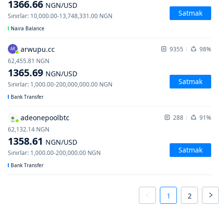
1366.66
NGN
/USD
Satmak
Sınırlar
:
10,000.00
-
13,748,331.00
NGN
Naira Balance
arwupu.cc
9355
98%
AR
62,455.81
NGN
1365.69
NGN
/USD
Satmak
Sınırlar
:
1,000.00
-
200,000,000.00
NGN
Bank Transfer
adeonepoolbtc
288
91%
62,132.14
NGN
1358.61
NGN
/USD
Satmak
Sınırlar
:
1,000.00
-
200,000.00
NGN
Bank Transfer
1
2