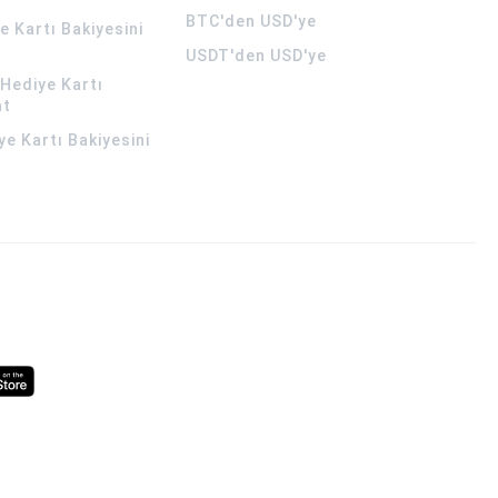
BTC'den USD'ye
 Kartı Bakiyesini
USDT'den USD'ye
Hediye Kartı
at
ye Kartı Bakiyesini