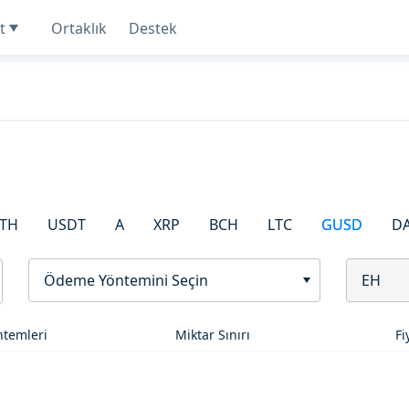
t
Ortaklık
Destek
TH
USDT
A
XRP
BCH
LTC
GUSD
D
Ödeme Yöntemini Seçin
EH
temleri
Miktar Sınırı
Fi