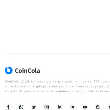
CoinCola, düşük komisyon oranlarıyla spot/marj ticareti, P2P ticaret
sunan küresel bir kripto para alım satım platformu ve borsasıdır. E
en iyi kripto para alım satım deneyimini sunmak için sıfırdan tasarl