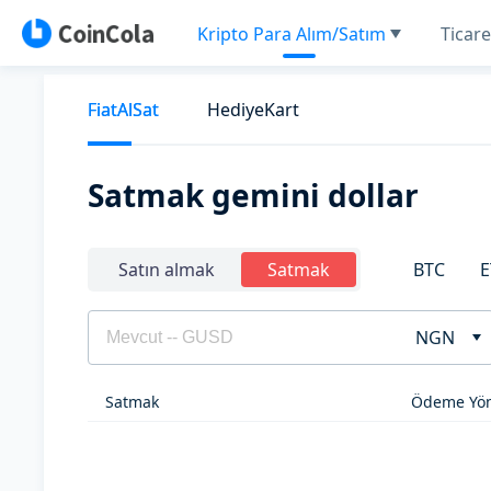
Kripto Para Alım/Satım
Ticare
FiatAlSat
HediyeKart
Satmak gemini dollar
BTC
E
Satın almak
Satmak
NGN
Satmak
Ödeme Yön