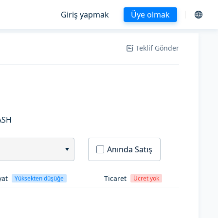
Giriş yapmak
Üye olmak
Teklif Gönder
ASH
Anında Satış
yat
Ticaret
Yüksekten düşüğe
Ücret yok