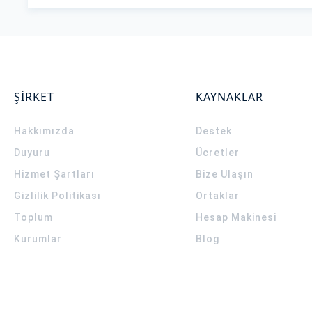
ŞİRKET
KAYNAKLAR
Hakkımızda
Destek
Duyuru
Ücretler
Hizmet Şartları
Bize Ulaşın
Gizlilik Politikası
Ortaklar
Toplum
Hesap Makinesi
Kurumlar
Blog