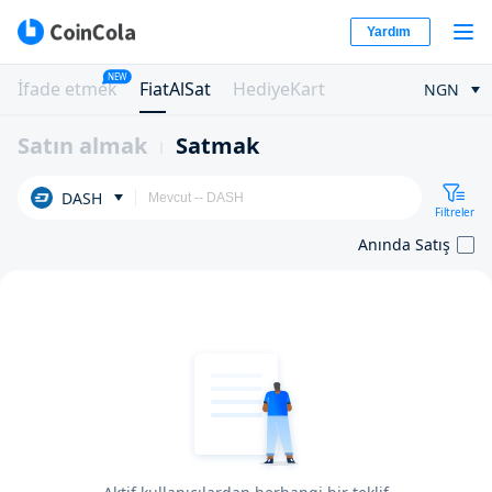
Yardım
NEW
İfade etmek
FiatAlSat
HediyeKart
NGN
Satın almak
Satmak
DASH
Filtreler
Anında Satış