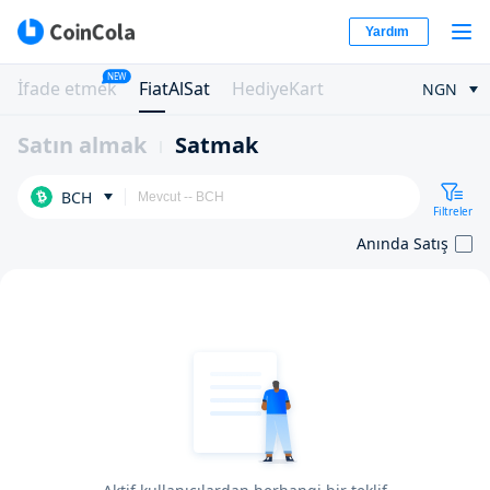
Yardım
NEW
İfade etmek
FiatAlSat
HediyeKart
NGN
Satın almak
Satmak
BCH
Filtreler
Anında Satış